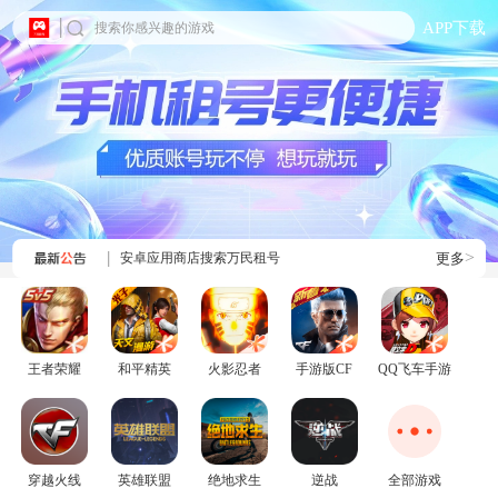
APP下载
搜索你感兴趣的游戏
>
安卓应用商店搜索万民租号
更多
王者荣耀
和平精英
火影忍者
手游版CF
QQ飞车手游
穿越火线
英雄联盟
绝地求生
逆战
全部游戏