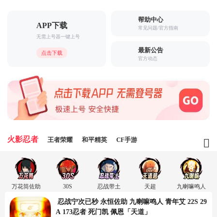
帮助中心
APP下载
常见问题/官方指南
无需上号器一键上号
最新公告
点击下载
官方动态
火影忍者
王者荣耀
和平精英
CF手游
万花筒佐助
30S
忍战带土
天超
九喇嘛鸣人
 忍战宁次已秒 永恒佐助 九喇嘛鸣人 青年艾 22S 29
A 173忍者 死门凯 佩恩「天道」