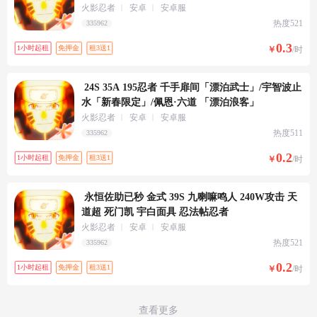
火影忍者
安卓
安卓服
热度521
335962
0.3
1小时起租
免押金
租3送1
/时
 24S 35A 195忍者 千手扉间「漂泊武士」/宇智波止
水「新春限定」/佩恩·六道 「漂泊浪客」
火影忍者
安卓
安卓服
热度511
335962
0.2
1小时起租
免押金
租3送1
/时
 永恒佐助已秒 金式 39S 九喇嘛鸣人 240W攻击 天
道超 死门凯 宇白面具 忍法帖忍者
火影忍者
安卓
安卓服
热度521
335962
0.2
1小时起租
免押金
租3送1
/时
查看更多